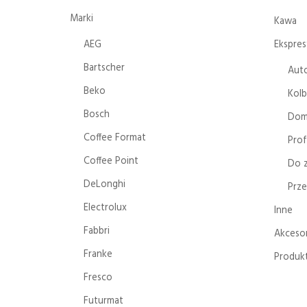
Marki
Kawa
AEG
Ekspres
Bartscher
Aut
Beko
Kol
Bosch
Do
Coffee Format
Prof
Coffee Point
Do 
DeLonghi
Prz
Electrolux
Inne
Fabbri
Akcesor
Franke
Produkt
Fresco
Futurmat