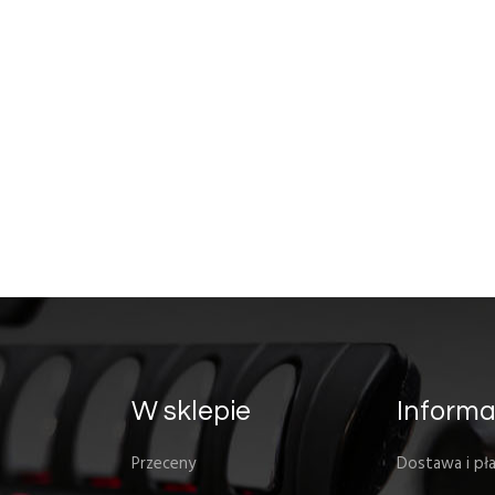
W sklepie
Informa
Przeceny
Dostawa i pła