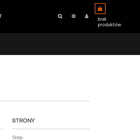
T
brak
produktów
STRONY
Sklep