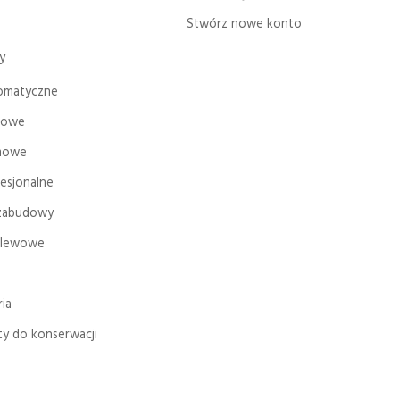
Stwórz nowe konto
y
omatyczne
bowe
mowe
esjonalne
zabudowy
elewowe
ia
y do konserwacji