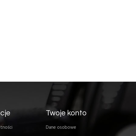
cje
Twoje konto
tności
Dane osobowe