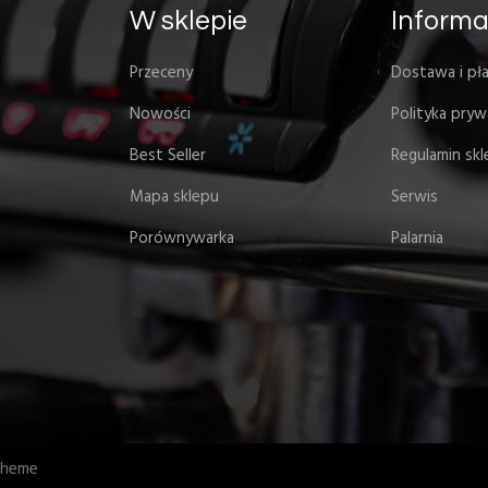
W sklepie
Informa
Przeceny
Dostawa i pła
Nowości
Polityka pryw
Best Seller
Regulamin sk
Mapa sklepu
Serwis
Porównywarka
Palarnia
otheme