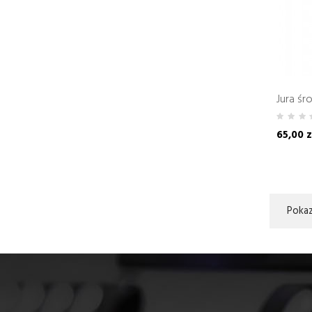
Jura śr
65,00 z
Pokaz