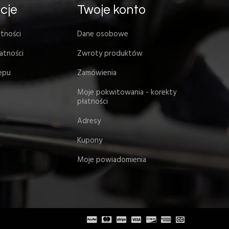
cje
Twoje konto
tności
Dane osobowe
atności
Zwroty produktów
lepu
Zamówienia
Moje pokwitowania - korekty
płatności
Adresy
Kupony
Moje powiadomienia