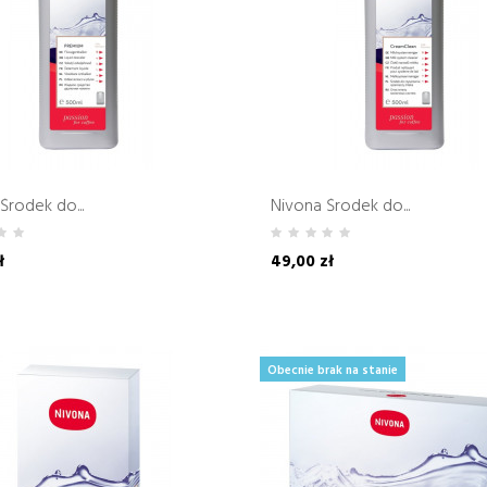
Środek do...
Nivona Środek do...
ł
49,00 zł
Pakiet
Obecnie brak na stanie