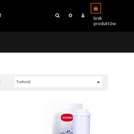
T
brak
produktów
:

Trafność