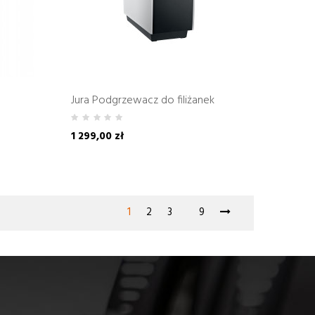
Jura Podgrzewacz do filiżanek
1 299,00 zł
1
2
3
9