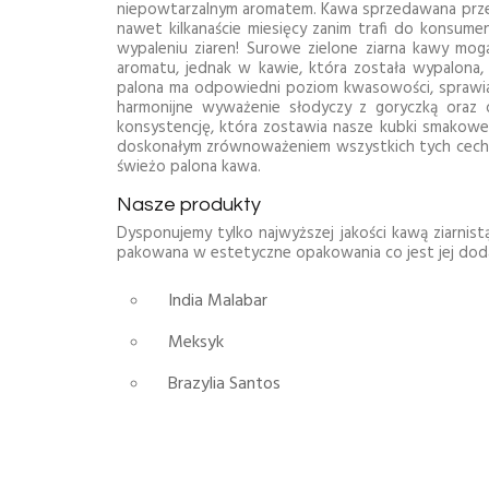
niepowtarzalnym aromatem. Kawa sprzedawana przez 
nawet kilkanaście miesięcy zanim trafi do konsume
wypaleniu ziaren! Surowe zielone ziarna kawy mo
aromatu, jednak w kawie, która została wypalona, 
palona ma odpowiedni poziom kwasowości, sprawiają
harmonijne wyważenie słodyczy z goryczką oraz 
konsystencję, która zostawia nasze kubki smakowe 
doskonałym zrównoważeniem wszystkich tych cech. Z
świeżo palona kawa.
Nasze produkty
Dysponujemy tylko najwyższej jakości kawą ziarnis
pakowana w estetyczne opakowania co jest jej d
India Malabar
Meksyk
Brazylia Santos