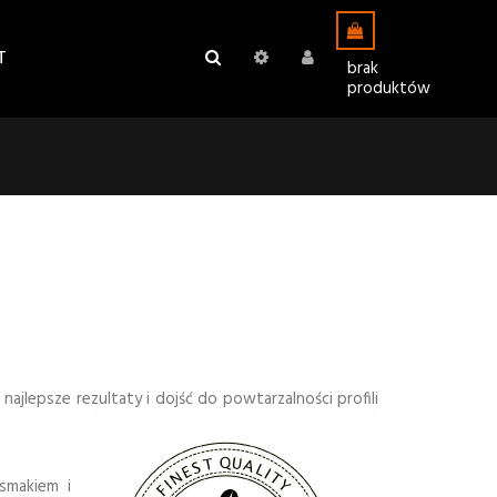
T
brak
produktów
najlepsze rezultaty i dojść do powtarzalności profili
smakiem i