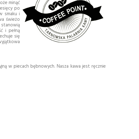
może minąć
iesięcy po
ów smaku i
awa świeżo
a stanowią
ć i pełną
echuje się
 wyjątkowa
cyjną w piecach bębnowych. Nasza kawa jest ręcznie