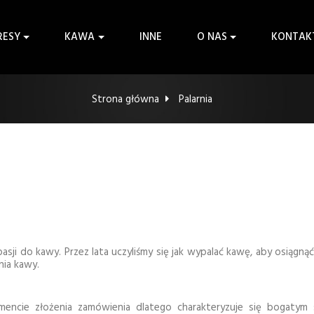
RESY
KAWA
INNE
O NAS
KONTAK
Strona główna
Palarnia
sji do kawy. Przez lata uczyliśmy się jak wypalać kawę, aby osiągnąć 
nia kawy.
encie złożenia zamówienia dlatego charakteryzuje się bogatym 