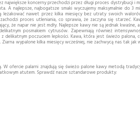
największe koncerny przechodzi przez długi proces dystrybucji i 
nta. A najlepsze, najbogatsze smaki wyczujemy maksymalnie do 3 m
gą leżakować nawet przez kilka miesięcy bez utraty swoich walor
zachodzi proces utleniania, co sprawia, że zaczyna się starzeć. K
cy, że napar nie jest mdły. Najlepsze kawy nie są jednak kwaśne, 
delikatnym posmakiem cytrusów. Zapewniają również intensywnoś
z delikatnym poczuciem lepkości. Kawa, która jest świeżo palona, c
iarna wypalone kilka miesięcy wcześniej, nie zachwycą nas tak jak
tą. W ofercie palarni znajdują się świeżo palone kawy metodą trady
odatkowym atutem. Sprawdź nasze sztandarowe produkty: