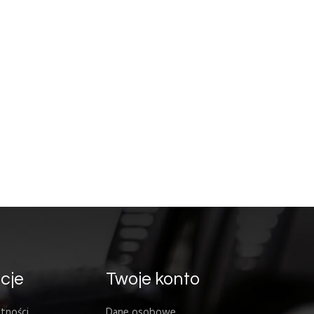
cje
Twoje konto
tności
Dane osobowe