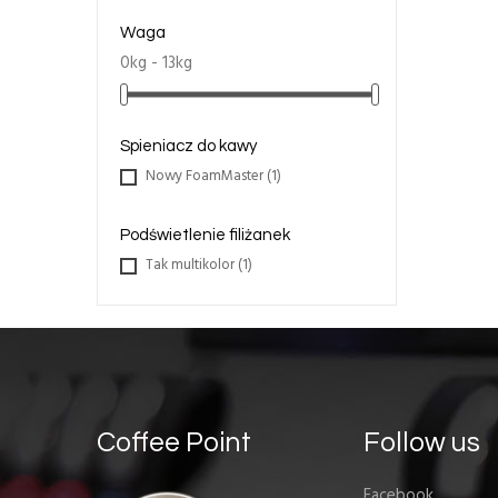
Waga
0kg - 13kg
Spieniacz do kawy
Nowy FoamMaster
(1)
Podświetlenie filiżanek
Tak multikolor
(1)
Coffee Point
Follow us
Facebook