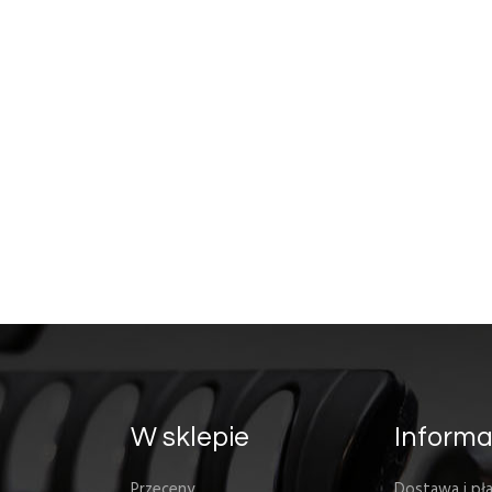
W sklepie
Informa
Przeceny
Dostawa i pła