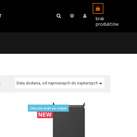
T
brak
produktów
:

Data dodania, od najnowszych do najstarszych
Obecnie brak na stanie
Nowy